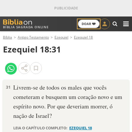
❤️
DOAR
BÍBLIA SAGRADA ONLINE
M
Bíblia
Antigo Testamento
Ezequiel
Ezequiel 18
ANTIGO TESTAMENTO
Ezequiel 18:31
NOVO TESTAMENTO
VERSÍCULOS
VERSÍCULO DO DIA
Livrem-se de todos os males que vocês
31
cometeram e busquem um coração novo e um
PALAVRA DO DIA
espírito novo. Por que deveriam morrer, ó
SALMO DO DIA
nação de Israel?
DEVOCIONAL DIÁRIO
LEIA O CAPÍTULO COMPLETO:
EZEQUIEL 18