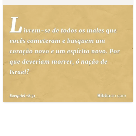
10 MANDAMENTOS
ESTUDOS BÍBLICOS
ESBOÇOS DE PREGAÇÃO
TEMAS
PERGUNTE À BÍBLIA
IA
TERMO BÍBLICO
JOGOS
QUEM SOMOS
LOJA BÍBLIAON