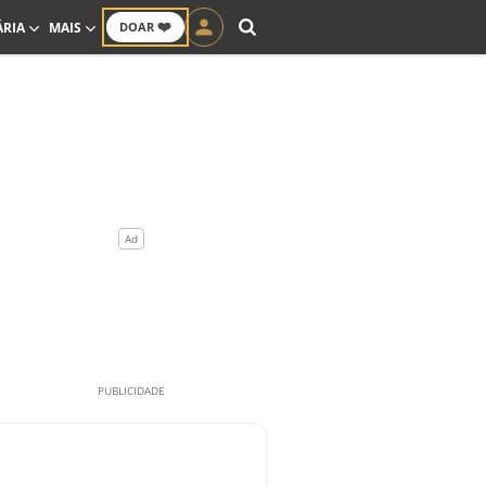
❤️
ÁRIA
MAIS
DOAR