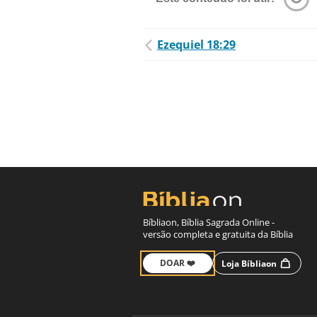
Ezequiel 18:29
Bíbliaon, Bíblia Sagrada Online -
versão completa e gratuita da Bíblia
DOAR ❤️
Loja Bíbliaon