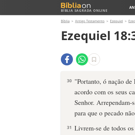
AN
BÍBLIA SAGRADA ONLINE
Bíblia
Antigo Testamento
Ezequiel
Ezeq
Ezequiel 18:
"Portanto, ó nação de 
30
acordo com os seus ca
Senhor. Arrependam-se
para que o pecado não
Livrem-se de todos os
31