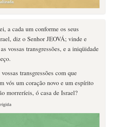
rei, a cada um conforme os seus
srael, diz o Senhor JEOVÁ; vinde e
 as vossas transgressões, e a iniqüidade
peço.
s vossas transgressões com que
 em vós um coração novo e um espírito
ão morreríeis, ó casa de Israel?
rigida