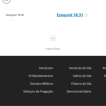
Ezequiel 18:31
Ezequiel 18:30
Versículos
Versículo do Dia
An
10 Mandamentos
Salmo do Dia
N
Estudos Bíblicos
Palavra do Dia
Esboços de Pregação
Devocional Diário