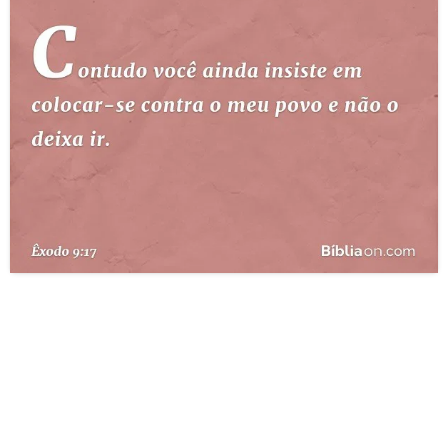
10 MANDAMENTOS
ESTUDOS BÍBLICOS
ESBOÇOS DE PREGAÇÃO
TEMAS
PERGUNTE À BÍBLIA
IA
TERMO BÍBLICO
JOGOS
QUEM SOMOS
LOJA BÍBLIAON