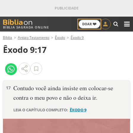
❤️
DOAR
BÍBLIA SAGRADA ONLINE
M
Bíblia
Antigo Testamento
Êxodo
Êxodo 9
ANTIGO TESTAMENTO
Êxodo 9:17
NOVO TESTAMENTO
VERSÍCULOS
VERSÍCULO DO DIA
Contudo você ainda insiste em colocar-se
17
contra o meu povo e não o deixa ir.
PALAVRA DO DIA
LEIA O CAPÍTULO COMPLETO:
ÊXODO 9
SALMO DO DIA
DEVOCIONAL DIÁRIO