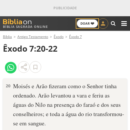
❤️
DOAR
BÍBLIA SAGRADA ONLINE
M
Bíblia
Antigo Testamento
Êxodo
Êxodo 7
ANTIGO TESTAMENTO
Êxodo 7:20-22
NOVO TESTAMENTO
VERSÍCULOS
VERSÍCULO DO DIA
Moisés e Arão fizeram como o Senhor tinha
20
ordenado. Arão levantou a vara e feriu as
PALAVRA DO DIA
águas do Nilo na presença do faraó e dos seus
SALMO DO DIA
conselheiros; e toda a água do rio transformou-
se em sangue.
DEVOCIONAL DIÁRIO