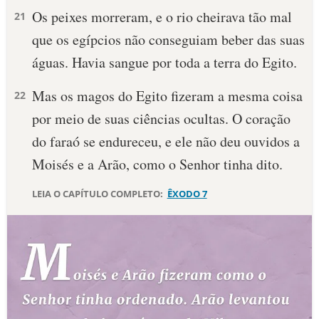
Os peixes morreram, e o rio cheirava tão mal
21
10 MANDAMENTOS
que os egípcios não conseguiam beber das suas
águas. Havia sangue por toda a terra do Egito.
ESTUDOS BÍBLICOS
Mas os magos do Egito fizeram a mes­ma coisa
22
ESBOÇOS DE PREGAÇÃO
por meio de suas ciências ocultas. O coração
TEMAS
do faraó se endureceu, e ele não deu ouvidos a
Moisés e a Arão, como o Senhor tinha dito.
PERGUNTE À BÍBLIA
IA
LEIA O CAPÍTULO COMPLETO:
ÊXODO 7
TERMO BÍBLICO
JOGOS
QUEM SOMOS
LOJA BÍBLIAON