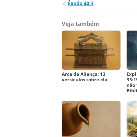
Êxodo 40:3
Veja também
Arca da Aliança: 13
Expl
versículos sobre ela
33:1
não 
Bíbl