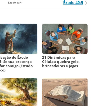
Êxodo 40:5
Êxodo 40:4
icação de Êxodo
21 Dinâmicas para
5: Se tua presença
Células: quebra-gelo,
for comigo (Estudo
brincadeiras e jogos
ico)