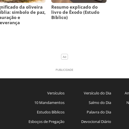
gnificado da oliveira
Resumo explicado do
íblia: símbolo de paz,
livro de Êxodo (Estudo
auração e
Bíblico)
severança
Versículos
Versículo do Dia
An
10 Mandamentos
Salmo do Dia
N
Estudos Bíblicos
Palavra do Dia
Esboços de Pregação
Devocional Diário