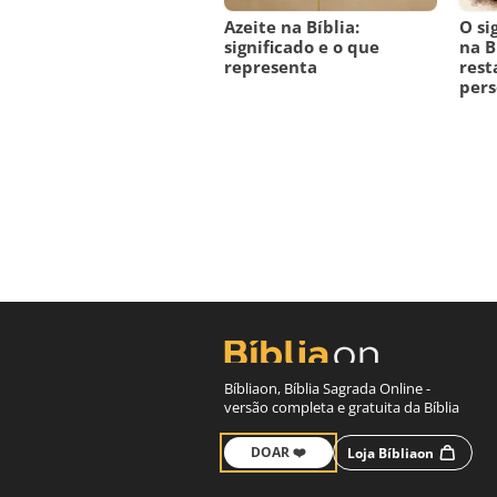
Azeite na Bíblia:
O si
significado e o que
na B
representa
rest
per
Bíbliaon, Bíblia Sagrada Online -
versão completa e gratuita da Bíblia
DOAR ❤️
Loja Bíbliaon