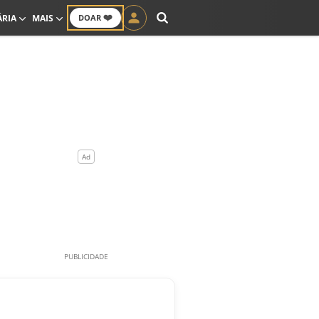
❤️
ÁRIA
MAIS
DOAR