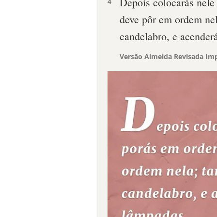
Depois colocarás nele
4
deve pôr em ordem nel
candelabro, e acender
Versão Almeida Revisada Imp