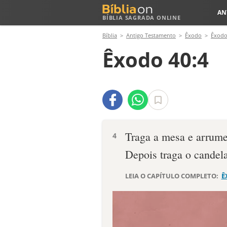
AN
BÍBLIA SAGRADA ONLINE
Bíblia
Antigo Testamento
Êxodo
Êxodo
Êxodo 40:4
Traga a mesa e arrume 
4
Depo­is traga o candel
LEIA O CAPÍTULO COMPLETO:
Ê