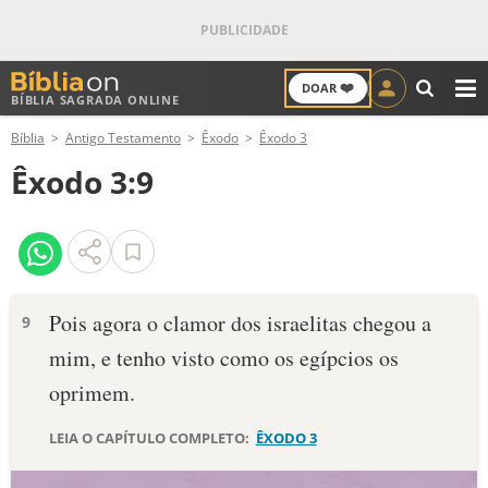
❤️
DOAR
BÍBLIA SAGRADA ONLINE
M
Bíblia
Antigo Testamento
Êxodo
Êxodo 3
ANTIGO TESTAMENTO
Êxodo 3:9
NOVO TESTAMENTO
VERSÍCULOS
VERSÍCULO DO DIA
Pois agora o clamor dos israelitas chegou a
9
mim, e tenho visto como os egípcios os
PALAVRA DO DIA
oprimem.
SALMO DO DIA
LEIA O CAPÍTULO COMPLETO:
ÊXODO 3
DEVOCIONAL DIÁRIO