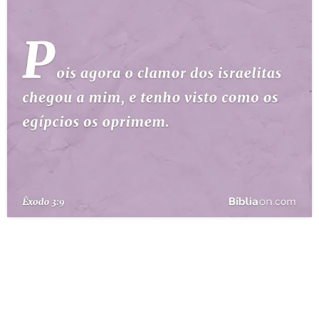
10 MANDAMENTOS
ESTUDOS BÍBLICOS
ESBOÇOS DE PREGAÇÃO
TEMAS
PERGUNTE À BÍBLIA
IA
TERMO BÍBLICO
JOGOS
QUEM SOMOS
LOJA BÍBLIAON