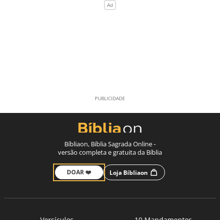
Bíbliaon, Bíblia Sagrada Online -
versão completa e gratuita da Bíblia
DOAR ❤️
Loja Bíbliaon
Versículos
10 Mandamentos