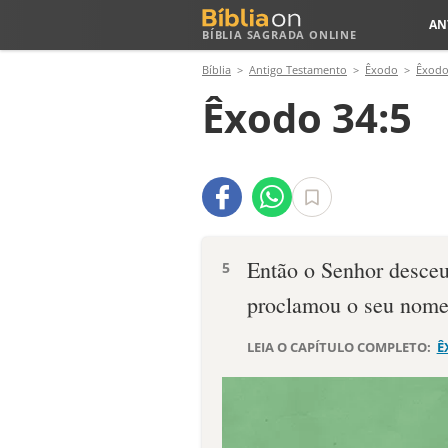
AN
BÍBLIA SAGRADA ONLINE
Bíblia
Antigo Testamento
Êxodo
Êxodo
Êxodo 34:5
Então o Senhor desceu
5
proclamou o seu no­me
LEIA O CAPÍTULO COMPLETO:
Ê