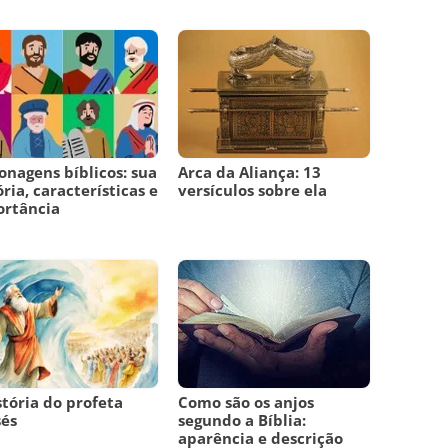
onagens bíblicos: sua
Arca da Aliança: 13
ória, características e
versículos sobre ela
ortância
stória do profeta
Como são os anjos
sés
segundo a Bíblia:
aparência e descrição