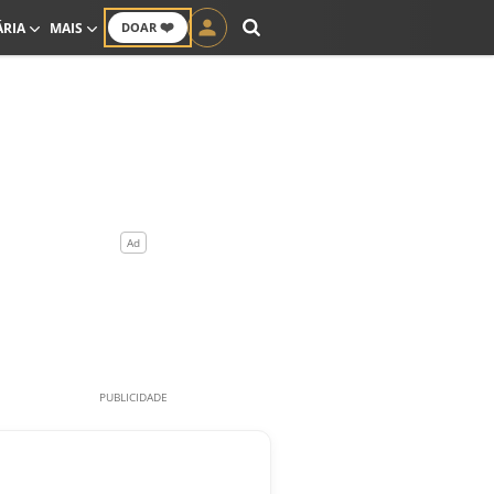
❤️
ÁRIA
MAIS
DOAR