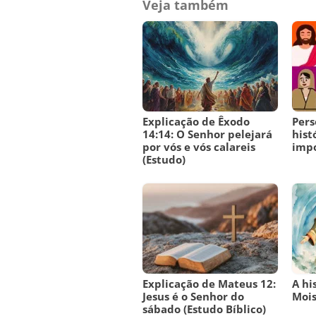
Veja também
Explicação de Êxodo
Pers
14:14: O Senhor pelejará
hist
por vós e vós calareis
imp
(Estudo)
Explicação de Mateus 12:
A hi
Jesus é o Senhor do
Moi
sábado (Estudo Bíblico)