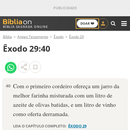
❤️
DOAR
BÍBLIA SAGRADA ONLINE
M
Bíblia
Antigo Testamento
Êxodo
Êxodo 29
ANTIGO TESTAMENTO
Êxodo 29:40
NOVO TESTAMENTO
VERSÍCULOS
VERSÍCULO DO DIA
Com o primeiro cordeiro ofereça um jarro da
40
melhor farinha misturada com um litro de
PALAVRA DO DIA
azeite de olivas batidas, e um litro de vinho
SALMO DO DIA
como ofer­ta derramada.
DEVOCIONAL DIÁRIO
LEIA O CAPÍTULO COMPLETO:
ÊXODO 29