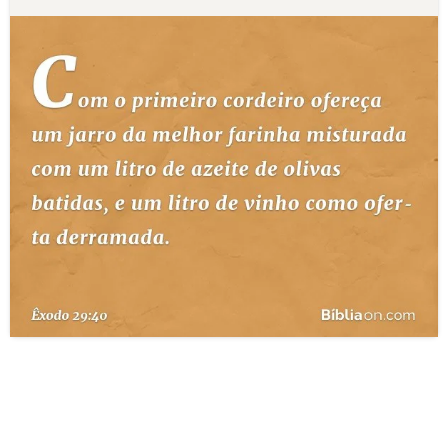
10 MANDAMENTOS
ESTUDOS BÍBLICOS
ESBOÇOS DE PREGAÇÃO
TEMAS
PERGUNTE À BÍBLIA
IA
TERMO BÍBLICO
JOGOS
QUEM SOMOS
LOJA BÍBLIAON