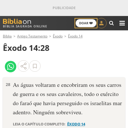
❤️
DOAR
BÍBLIA SAGRADA ONLINE
M
Bíblia
Antigo Testamento
Êxodo
Êxodo 14
ANTIGO TESTAMENTO
Êxodo 14:28
NOVO TESTAMENTO
VERSÍCULOS
VERSÍCULO DO DIA
As águas volta­ram e encobriram os seus carros
28
de guerra e os seus cavaleiros, todo o exército
PALAVRA DO DIA
do faraó que havia perseguido os israelitas mar
SALMO DO DIA
adentro. Nin­guém sobreviveu.
DEVOCIONAL DIÁRIO
LEIA O CAPÍTULO COMPLETO:
ÊXODO 14