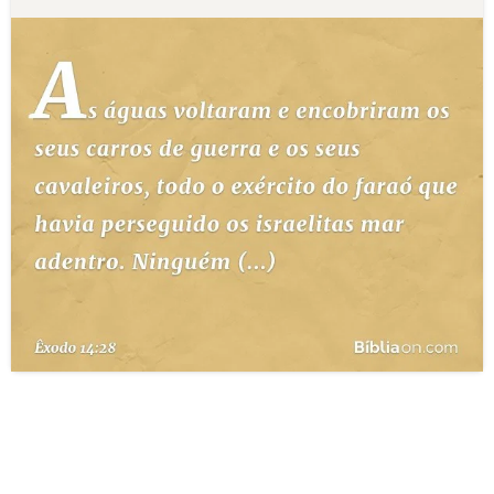
10 MANDAMENTOS
ESTUDOS BÍBLICOS
ESBOÇOS DE PREGAÇÃO
TEMAS
PERGUNTE À BÍBLIA
IA
TERMO BÍBLICO
JOGOS
QUEM SOMOS
LOJA BÍBLIAON