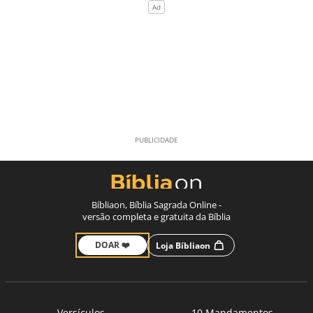
Bíbliaon, Bíblia Sagrada Online -
versão completa e gratuita da Bíblia
DOAR ❤️
Loja Bíbliaon
Versículos
10 Mandamentos