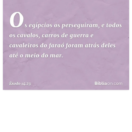
10 MANDAMENTOS
ESTUDOS BÍBLICOS
ESBOÇOS DE PREGAÇÃO
TEMAS
PERGUNTE À BÍBLIA
IA
TERMO BÍBLICO
JOGOS
QUEM SOMOS
LOJA BÍBLIAON