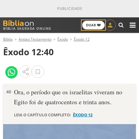
❤️
DOAR
BÍBLIA SAGRADA ONLINE
M
Bíblia
Antigo Testamento
Êxodo
Êxodo 12
ANTIGO TESTAMENTO
Êxodo 12:40
NOVO TESTAMENTO
VERSÍCULOS
VERSÍCULO DO DIA
Ora, o período que os israelitas vive­ram no
40
Egito foi de quatrocentos e trinta anos.
PALAVRA DO DIA
LEIA O CAPÍTULO COMPLETO:
ÊXODO 12
SALMO DO DIA
DEVOCIONAL DIÁRIO