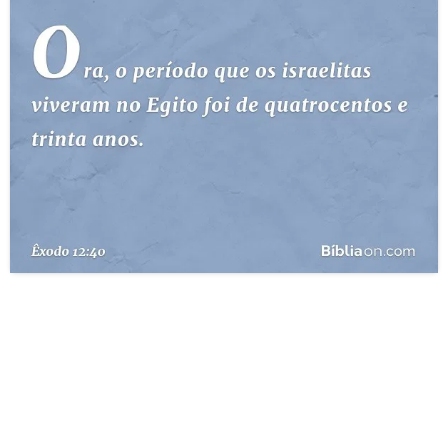
10 MANDAMENTOS
ESTUDOS BÍBLICOS
ESBOÇOS DE PREGAÇÃO
TEMAS
PERGUNTE À BÍBLIA
IA
TERMO BÍBLICO
JOGOS
QUEM SOMOS
LOJA BÍBLIAON