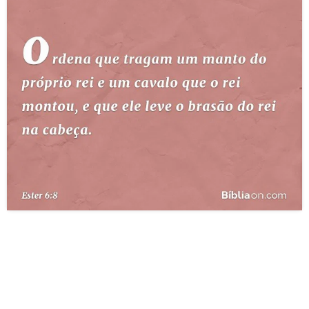
10 MANDAMENTOS
ESTUDOS BÍBLICOS
ESBOÇOS DE PREGAÇÃO
TEMAS
PERGUNTE À BÍBLIA
IA
TERMO BÍBLICO
JOGOS
QUEM SOMOS
LOJA BÍBLIAON