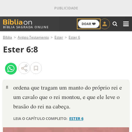
❤️
DOAR
BÍBLIA SAGRADA ONLINE
M
Bíblia
Antigo Testamento
Ester
Ester 6
ANTIGO TESTAMENTO
Ester 6:8
NOVO TESTAMENTO
VERSÍCULOS
VERSÍCULO DO DIA
ordena que tragam um manto do próprio rei e
8
um cavalo que o rei montou, e que ele leve o
PALAVRA DO DIA
brasão do rei na cabeça.
SALMO DO DIA
LEIA O CAPÍTULO COMPLETO:
ESTER 6
DEVOCIONAL DIÁRIO