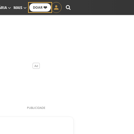
❤️
ÁRIA
MAIS
DOAR