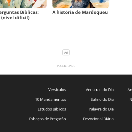
erguntas Bíblicas:
A história de Mardoqueu
(nível difícil)
Versículos
Versículo do Dia
An
10 Mandamentos
Salmo do Dia
N
Estudos Bíblicos
Palavra do Dia
Esboços de Pregação
Devocional Diário