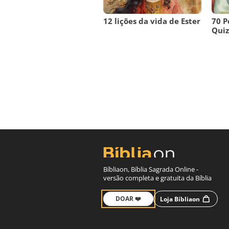
12 lições da vida de Ester
70 P
Quiz 
Bíbliaon, Bíblia Sagrada Online -
versão completa e gratuita da Bíblia
DOAR ❤️
Loja Bíbliaon