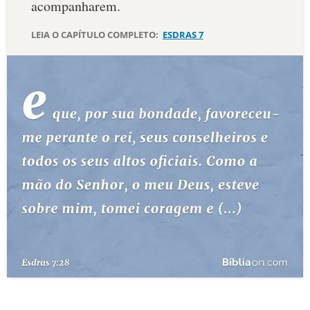
acompanharem.
10 MANDAMENTOS
LEIA O CAPÍTULO COMPLETO:
ESDRAS 7
ESTUDOS BÍBLICOS
ESBOÇOS DE PREGAÇÃO
TEMAS
PERGUNTE À BÍBLIA
IA
TERMO BÍBLICO
JOGOS
QUEM SOMOS
LOJA BÍBLIAON