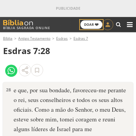
❤️
DOAR
BÍBLIA SAGRADA ONLINE
M
Bíblia
Antigo Testamento
Esdras
Esdras 7
ANTIGO TESTAMENTO
Esdras 7:28
NOVO TESTAMENTO
VERSÍCULOS
VERSÍCULO DO DIA
e que, por sua bondade, favoreceu-me perante
28
o rei, seus conselheiros e todos os seus altos
PALAVRA DO DIA
oficiais. Como a mão do Senhor, o meu Deus,
SALMO DO DIA
esteve sobre mim, tomei coragem e reuni
alguns líderes de Israel para me
DEVOCIONAL DIÁRIO