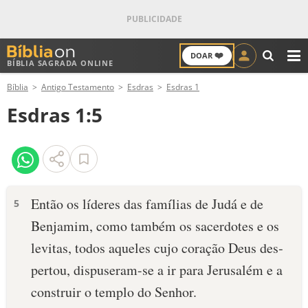
❤️
DOAR
BÍBLIA SAGRADA ONLINE
M
Bíblia
Antigo Testamento
Esdras
Esdras 1
ANTIGO TESTAMENTO
Esdras 1:5
NOVO TESTAMENTO
VERSÍCULOS
VERSÍCULO DO DIA
Então os líderes das famílias de Judá e de
5
Benjamim, como também os sacerdotes e os
PALAVRA DO DIA
levitas, todos aqueles cujo coração Deus des­
SALMO DO DIA
pertou, dispuseram-se a ir para Jerusalém e a
construir o templo do Senhor.
DEVOCIONAL DIÁRIO