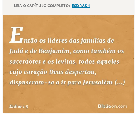
LEIA O CAPÍTULO COMPLETO:
ESDRAS 1
10 MANDAMENTOS
ESTUDOS BÍBLICOS
ESBOÇOS DE PREGAÇÃO
TEMAS
PERGUNTE À BÍBLIA
IA
TERMO BÍBLICO
JOGOS
QUEM SOMOS
LOJA BÍBLIAON