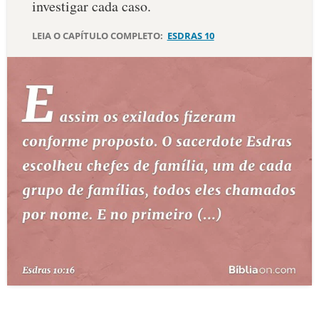
investigar cada caso.
10 MANDAMENTOS
LEIA O CAPÍTULO COMPLETO:
ESDRAS 10
ESTUDOS BÍBLICOS
ESBOÇOS DE PREGAÇÃO
TEMAS
PERGUNTE À BÍBLIA
IA
TERMO BÍBLICO
JOGOS
QUEM SOMOS
LOJA BÍBLIAON