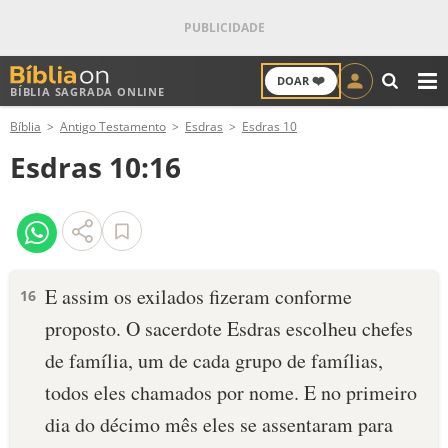
❤️
DOAR
BÍBLIA SAGRADA ONLINE
M
Bíblia
Antigo Testamento
Esdras
Esdras 10
ANTIGO TESTAMENTO
Esdras 10:16
NOVO TESTAMENTO
VERSÍCULOS
VERSÍCULO DO DIA
E assim os exilados fizeram conforme
16
proposto. O sacerdote Esdras escolheu chefes
PALAVRA DO DIA
de família, um de cada grupo de famílias,
SALMO DO DIA
todos eles chamados por nome. E no prime­iro
dia do décimo mês eles se assentaram para
DEVOCIONAL DIÁRIO