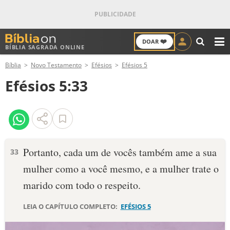
❤️
DOAR
BÍBLIA SAGRADA ONLINE
M
Bíblia
Novo Testamento
Efésios
Efésios 5
ANTIGO TESTAMENTO
Efésios 5:33
NOVO TESTAMENTO
VERSÍCULOS
VERSÍCULO DO DIA
Portanto, cada um de vocês também ame a sua
33
mulher como a você mesmo, e a mulher trate o
PALAVRA DO DIA
marido com todo o respeito.
SALMO DO DIA
LEIA O CAPÍTULO COMPLETO:
EFÉSIOS 5
DEVOCIONAL DIÁRIO