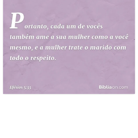
10 MANDAMENTOS
ESTUDOS BÍBLICOS
ESBOÇOS DE PREGAÇÃO
TEMAS
PERGUNTE À BÍBLIA
IA
TERMO BÍBLICO
JOGOS
QUEM SOMOS
LOJA BÍBLIAON