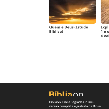
Quem é Deus (Estudo
Expl
Bíblico)
1 e 
é va
Bíbliaon, Bíblia Sagrada Online -
versão completa e gratuita da Bíblia