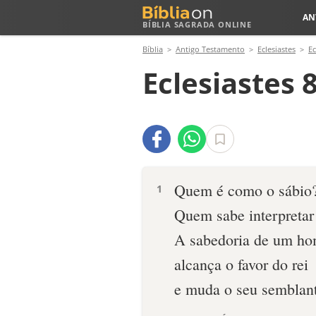
AN
BÍBLIA SAGRADA ONLINE
Bíblia
Antigo Testamento
Eclesiastes
Ec
Eclesiastes 8
Quem é como o sábio
1
Quem sabe interpretar
A sabedoria de um h
alcança o favor do rei
e muda o seu semblant