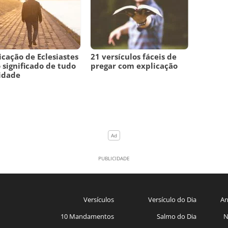
icação de Eclesiastes
21 versículos fáceis de
o significado de tudo
pregar com explicação
idade
Versículos
Versículo do Dia
An
10 Mandamentos
Salmo do Dia
N