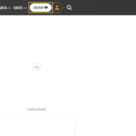
❤️
ÁRIA
MAIS
DOAR