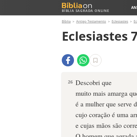
AN
BÍBLIA SAGRADA ONLINE
Bíblia
Antigo Testamento
Eclesiastes
Ec
Eclesiastes 
Descobri que
26
muito mais amarga qu
é a mulher que serve d
cujo coração é uma ar
e cujas mãos são corre
O homem que agrada 