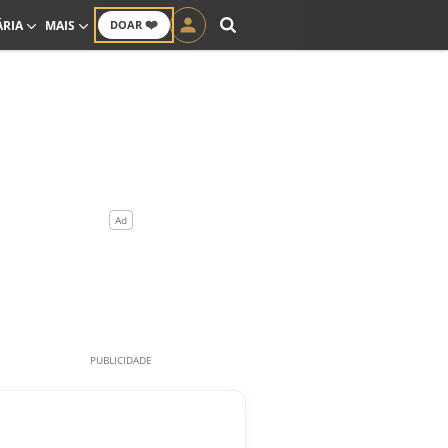
❤️
ÁRIA
MAIS
DOAR