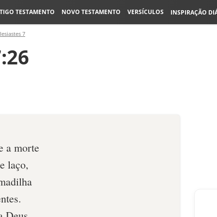
TIGO TESTAMENTO
NOVO TESTAMENTO
VERSÍCULOS
INSPIRAÇÃO DI
lesiastes 7
7:26
e a morte
e laço,
madilha
ntes.
a Deus