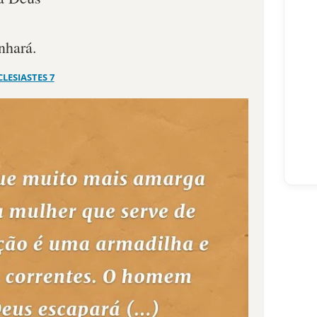
nhará.
CLESIASTES 7