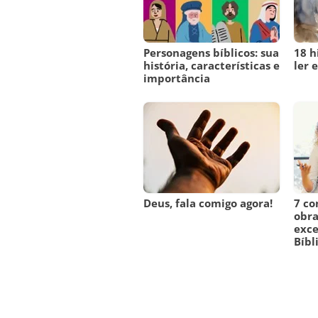
Personagens bíblicos: sua
18 h
história, características e
ler e
importância
Deus, fala comigo agora!
7 co
obra
exce
Bíbl