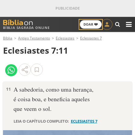
❤️
DOAR
BÍBLIA SAGRADA ONLINE
M
Bíblia
Antigo Testamento
Eclesiastes
Eclesiastes 7
ANTIGO TESTAMENTO
Eclesiastes 7:11
NOVO TESTAMENTO
VERSÍCULOS
VERSÍCULO DO DIA
A sabedoria, como uma herança,
11
é coisa boa, e beneficia aqueles
PALAVRA DO DIA
que veem o sol.
SALMO DO DIA
LEIA O CAPÍTULO COMPLETO:
ECLESIASTES 7
DEVOCIONAL DIÁRIO