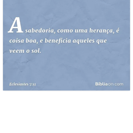
10 MANDAMENTOS
ESTUDOS BÍBLICOS
ESBOÇOS DE PREGAÇÃO
TEMAS
PERGUNTE À BÍBLIA
IA
TERMO BÍBLICO
JOGOS
QUEM SOMOS
LOJA BÍBLIAON