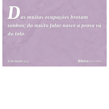
10 MANDAMENTOS
ESTUDOS BÍBLICOS
ESBOÇOS DE PREGAÇÃO
TEMAS
PERGUNTE À BÍBLIA
IA
TERMO BÍBLICO
JOGOS
QUEM SOMOS
LOJA BÍBLIAON