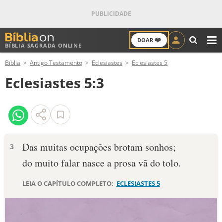
❤️
DOAR
BÍBLIA SAGRADA ONLINE
M
Bíblia
Antigo Testamento
Eclesiastes
Eclesiastes 5
ANTIGO TESTAMENTO
Eclesiastes 5:3
NOVO TESTAMENTO
VERSÍCULOS
VERSÍCULO DO DIA
Das muitas ocupações brotam sonhos;
3
do muito falar nasce a prosa vã do tolo.
PALAVRA DO DIA
LEIA O CAPÍTULO COMPLETO:
ECLESIASTES 5
SALMO DO DIA
DEVOCIONAL DIÁRIO