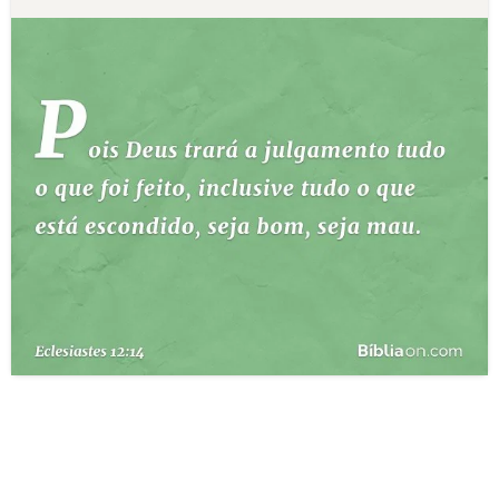
10 MANDAMENTOS
ESTUDOS BÍBLICOS
ESBOÇOS DE PREGAÇÃO
TEMAS
PERGUNTE À BÍBLIA
IA
TERMO BÍBLICO
JOGOS
QUEM SOMOS
LOJA BÍBLIAON