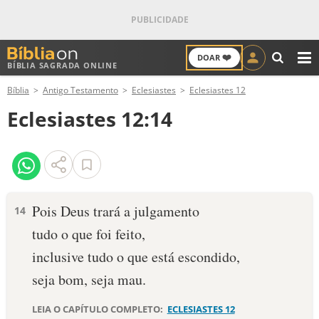
❤️
DOAR
BÍBLIA SAGRADA ONLINE
M
Bíblia
Antigo Testamento
Eclesiastes
Eclesiastes 12
ANTIGO TESTAMENTO
Eclesiastes 12:14
NOVO TESTAMENTO
VERSÍCULOS
VERSÍCULO DO DIA
Pois Deus trará a julgamento
14
tudo o que foi feito,
PALAVRA DO DIA
inclusive tudo o que está escondido,
SALMO DO DIA
seja bom, seja mau.
DEVOCIONAL DIÁRIO
LEIA O CAPÍTULO COMPLETO:
ECLESIASTES 12