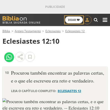
❤️
DOAR
BÍBLIA SAGRADA ONLINE
M
Bíblia
Antigo Testamento
Eclesiastes
Eclesiastes 12
ANTIGO TESTAMENTO
Eclesiastes 12:10
NOVO TESTAMENTO
VERSÍCULOS
VERSÍCULO DO DIA
Pro­curou também encontrar as palavras certas,
10
e o que ele escreveu era reto e verdadeiro.
PALAVRA DO DIA
LEIA O CAPÍTULO COMPLETO:
ECLESIASTES 12
SALMO DO DIA
DEVOCIONAL DIÁRIO