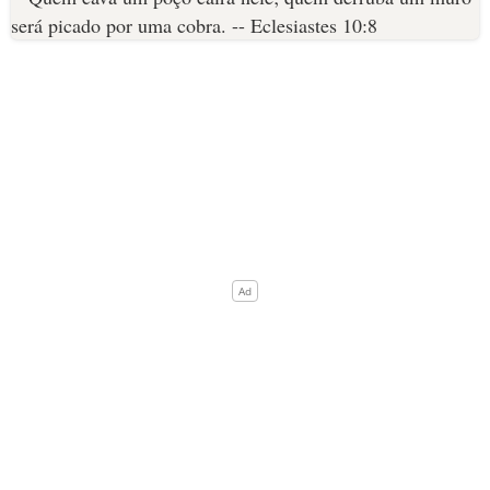
10 MANDAMENTOS
ESTUDOS BÍBLICOS
ESBOÇOS DE PREGAÇÃO
TEMAS
PERGUNTE À BÍBLIA
IA
TERMO BÍBLICO
JOGOS
QUEM SOMOS
LOJA BÍBLIAON