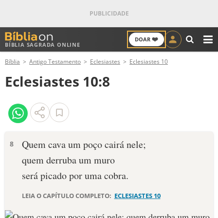
❤️
DOAR
BÍBLIA SAGRADA ONLINE
M
Bíblia
Antigo Testamento
Eclesiastes
Eclesiastes 10
ANTIGO TESTAMENTO
Eclesiastes 10:8
NOVO TESTAMENTO
VERSÍCULOS
VERSÍCULO DO DIA
Quem cava um poço cairá nele;
8
quem derruba um muro
PALAVRA DO DIA
será picado por uma cobra.
SALMO DO DIA
LEIA O CAPÍTULO COMPLETO:
ECLESIASTES 10
DEVOCIONAL DIÁRIO