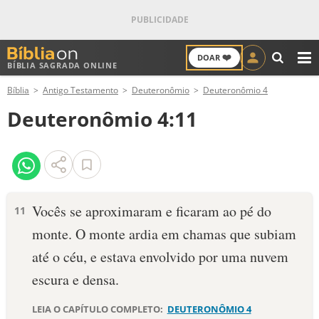
❤️
DOAR
BÍBLIA SAGRADA ONLINE
M
Bíblia
Antigo Testamento
Deuteronômio
Deuteronômio 4
ANTIGO TESTAMENTO
Deuteronômio 4:11
NOVO TESTAMENTO
VERSÍCULOS
VERSÍCULO DO DIA
Vocês se aproximaram e ficaram ao pé do
11
monte. O monte ardia em chamas que subiam
PALAVRA DO DIA
até o céu, e estava envolvido por uma nuvem
SALMO DO DIA
escura e densa.
DEVOCIONAL DIÁRIO
LEIA O CAPÍTULO COMPLETO:
DEUTERONÔMIO 4