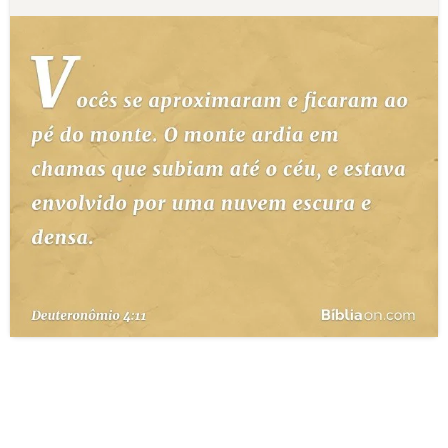
10 MANDAMENTOS
ESTUDOS BÍBLICOS
ESBOÇOS DE PREGAÇÃO
TEMAS
PERGUNTE À BÍBLIA
IA
TERMO BÍBLICO
JOGOS
QUEM SOMOS
LOJA BÍBLIAON