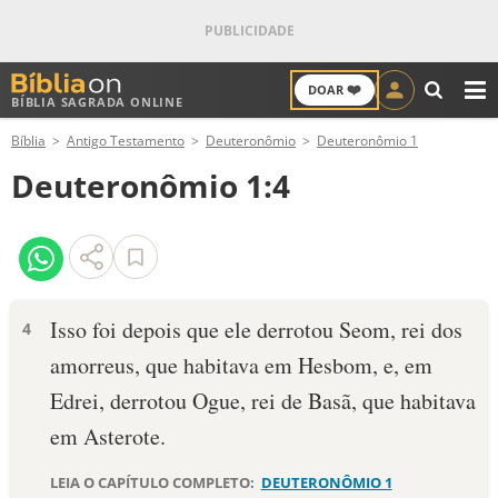
❤️
DOAR
BÍBLIA SAGRADA ONLINE
M
Bíblia
Antigo Testamento
Deuteronômio
Deuteronômio 1
ANTIGO TESTAMENTO
Deuteronômio 1:4
NOVO TESTAMENTO
VERSÍCULOS
VERSÍCULO DO DIA
Isso foi depois que ele derrotou Seom, rei dos
4
amorreus, que habitava em Hesbom, e, em
PALAVRA DO DIA
Edrei, derrotou Ogue, rei de Basã, que habitava
SALMO DO DIA
em Asterote.
DEVOCIONAL DIÁRIO
LEIA O CAPÍTULO COMPLETO:
DEUTERONÔMIO 1