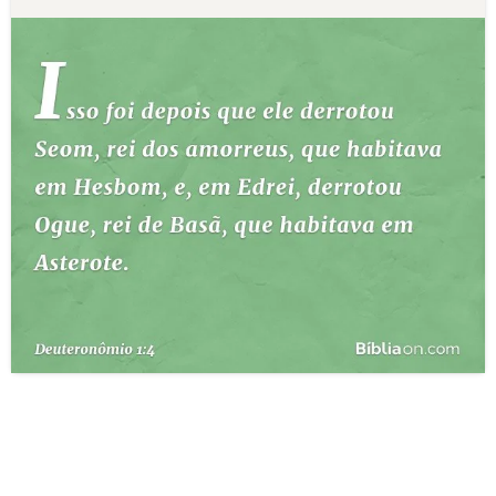
10 MANDAMENTOS
ESTUDOS BÍBLICOS
ESBOÇOS DE PREGAÇÃO
TEMAS
PERGUNTE À BÍBLIA
IA
TERMO BÍBLICO
JOGOS
QUEM SOMOS
LOJA BÍBLIAON