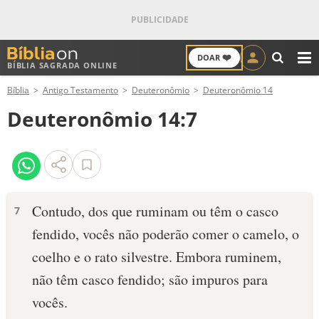
❤️
DOAR
BÍBLIA SAGRADA ONLINE
M
Bíblia
Antigo Testamento
Deuteronômio
Deuteronômio 14
ANTIGO TESTAMENTO
Deuteronômio 14:7
NOVO TESTAMENTO
VERSÍCULOS
VERSÍCULO DO DIA
Contudo, dos que ruminam ou têm o casco
7
fendido, vocês não poderão comer o camelo, o
PALAVRA DO DIA
coelho e o rato silvestre. Embora ruminem,
SALMO DO DIA
não têm casco fendido; são impuros para
vocês.
DEVOCIONAL DIÁRIO