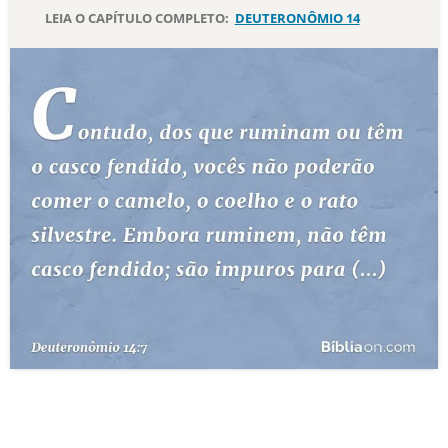
LEIA O CAPÍTULO COMPLETO:
DEUTERONÔMIO 14
10 MANDAMENTOS
ESTUDOS BÍBLICOS
ESBOÇOS DE PREGAÇÃO
TEMAS
PERGUNTE À BÍBLIA
IA
TERMO BÍBLICO
JOGOS
QUEM SOMOS
LOJA BÍBLIAON