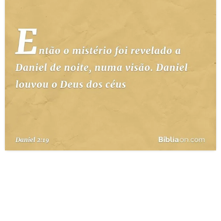
10 MANDAMENTOS
ESTUDOS BÍBLICOS
ESBOÇOS DE PREGAÇÃO
TEMAS
PERGUNTE À BÍBLIA
IA
TERMO BÍBLICO
JOGOS
QUEM SOMOS
LOJA BÍBLIAON