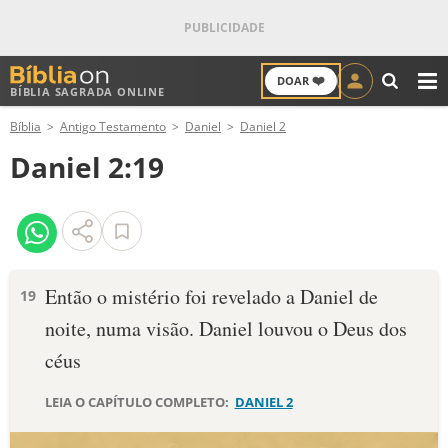
❤️
DOAR
BÍBLIA SAGRADA ONLINE
M
Bíblia
Antigo Testamento
Daniel
Daniel 2
ANTIGO TESTAMENTO
Daniel 2:19
NOVO TESTAMENTO
VERSÍCULOS
VERSÍCULO DO DIA
Então o mistério foi revelado a Daniel de
19
noite, numa visão. Daniel louvou o Deus dos
PALAVRA DO DIA
céus
SALMO DO DIA
LEIA O CAPÍTULO COMPLETO:
DANIEL 2
DEVOCIONAL DIÁRIO