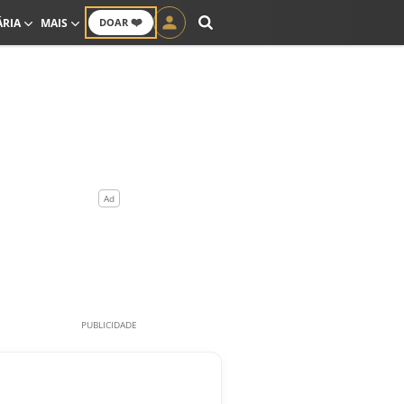
❤️
ÁRIA
MAIS
DOAR