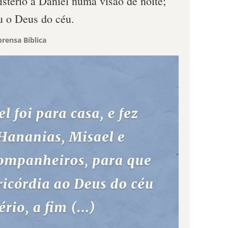
istério a Daniel numa visão de noite;
u o Deus do céu.
rensa Bíblica