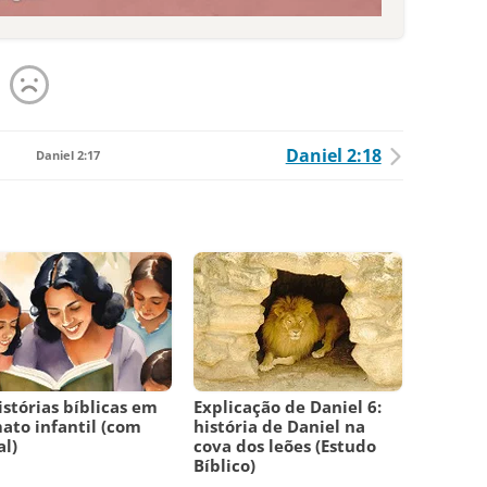
Daniel 2:18
Daniel 2:17
istórias bíblicas em
Explicação de Daniel 6:
ato infantil (com
história de Daniel na
l)
cova dos leões (Estudo
Bíblico)