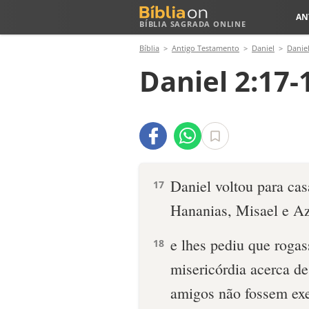
AN
BÍBLIA SAGRADA ONLINE
Bíblia
Antigo Testamento
Daniel
Daniel
Daniel 2:17-
Daniel voltou para cas
17
Hananias, Misael e Az
e lhes pediu que roga
18
misericórdia acerca de
amigos não fossem exe