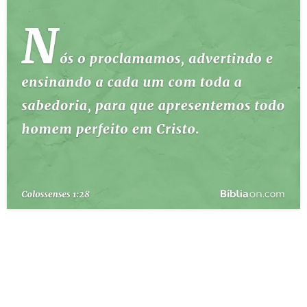
10 MANDAMENTOS
ESTUDOS BÍBLICOS
ESBOÇOS DE PREGAÇÃO
TEMAS
PERGUNTE À BÍBLIA
IA
TERMO BÍBLICO
JOGOS
QUEM SOMOS
LOJA BÍBLIAON