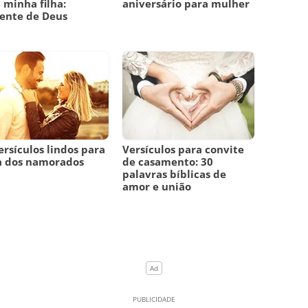
 minha filha:
aniversário para mulher
ente de Deus
ersículos lindos para
Versículos para convite
a dos namorados
de casamento: 30
palavras bíblicas de
amor e união