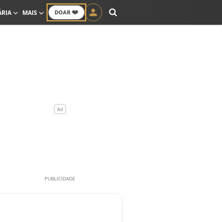
❤️
ÁRIA
MAIS
DOAR