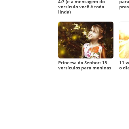
4:7 (e a mensagem do
para
versículo você é toda
pres
linda)
Princesa do Senhor: 15
11 v
versículos para meninas
o di