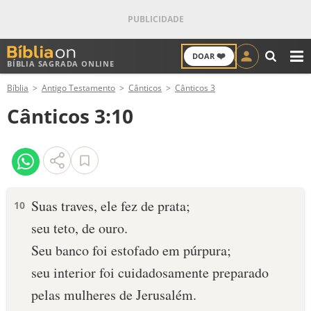
❤️
DOAR
BÍBLIA SAGRADA ONLINE
M
Bíblia
Antigo Testamento
Cânticos
Cânticos 3
ANTIGO TESTAMENTO
Cânticos 3:10
NOVO TESTAMENTO
VERSÍCULOS
VERSÍCULO DO DIA
Suas traves, ele fez de prata;
10
seu teto, de ouro.
PALAVRA DO DIA
Seu banco foi estofado em púrpura;
SALMO DO DIA
seu interior foi cuidadosamente preparado
pelas mulheres de Jerusalém.
DEVOCIONAL DIÁRIO