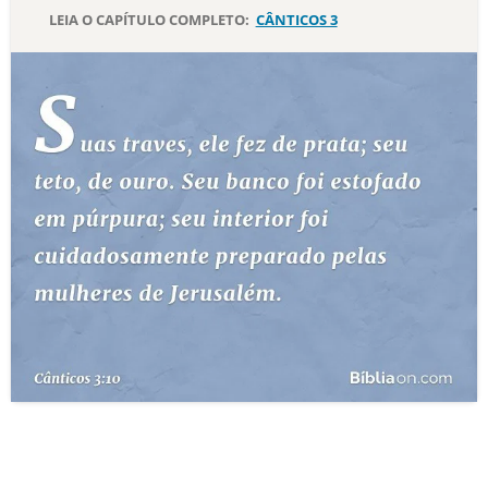
LEIA O CAPÍTULO COMPLETO:
CÂNTICOS 3
10 MANDAMENTOS
ESTUDOS BÍBLICOS
ESBOÇOS DE PREGAÇÃO
TEMAS
PERGUNTE À BÍBLIA
IA
TERMO BÍBLICO
JOGOS
QUEM SOMOS
LOJA BÍBLIAON