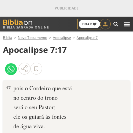
❤️
DOAR
BÍBLIA SAGRADA ONLINE
M
Bíblia
Novo Testamento
Apocalipse
Apocalipse 7
ANTIGO TESTAMENTO
Apocalipse 7:17
NOVO TESTAMENTO
VERSÍCULOS
VERSÍCULO DO DIA
pois o Cordeiro que está
17
no centro do trono
PALAVRA DO DIA
será o seu Pastor;
SALMO DO DIA
ele os guiará às fontes
de água viva.
DEVOCIONAL DIÁRIO