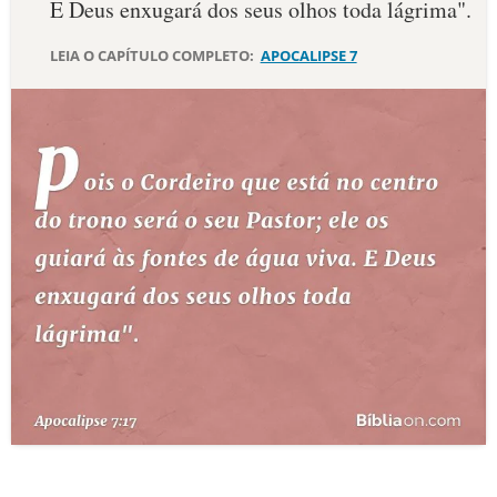
E Deus enxugará dos seus olhos toda lágrima".
10 MANDAMENTOS
LEIA O CAPÍTULO COMPLETO:
APOCALIPSE 7
ESTUDOS BÍBLICOS
ESBOÇOS DE PREGAÇÃO
TEMAS
PERGUNTE À BÍBLIA
IA
TERMO BÍBLICO
JOGOS
QUEM SOMOS
LOJA BÍBLIAON