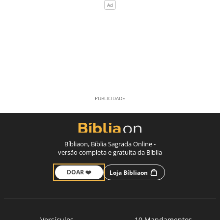
Bíbliaon, Bíblia Sagrada Online -
versão completa e gratuita da Bíblia
DOAR ❤️
Loja Bíbliaon
Versículos
10 Mandamentos