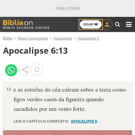
❤️
DOAR
BÍBLIA SAGRADA ONLINE
M
Bíblia
Novo Testamento
Apocalipse
Apocalipse 6
ANTIGO TESTAMENTO
Apocalipse 6:13
NOVO TESTAMENTO
VERSÍCULOS
VERSÍCULO DO DIA
e as estrelas do céu caíram sobre a terra como
13
figos verdes caem da figueira quando
PALAVRA DO DIA
sacudidos por um vento forte.
SALMO DO DIA
LEIA O CAPÍTULO COMPLETO:
APOCALIPSE 6
DEVOCIONAL DIÁRIO