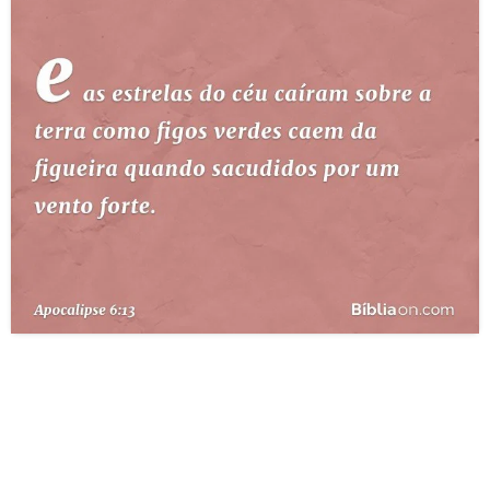
10 MANDAMENTOS
ESTUDOS BÍBLICOS
ESBOÇOS DE PREGAÇÃO
TEMAS
PERGUNTE À BÍBLIA
IA
TERMO BÍBLICO
JOGOS
QUEM SOMOS
LOJA BÍBLIAON