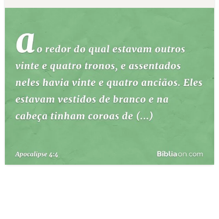
10 MANDAMENTOS
ESTUDOS BÍBLICOS
ESBOÇOS DE PREGAÇÃO
TEMAS
PERGUNTE À BÍBLIA
IA
TERMO BÍBLICO
JOGOS
QUEM SOMOS
LOJA BÍBLIAON