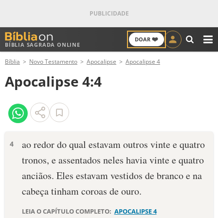
❤️
DOAR
BÍBLIA SAGRADA ONLINE
M
Bíblia
Novo Testamento
Apocalipse
Apocalipse 4
ANTIGO TESTAMENTO
Apocalipse 4:4
NOVO TESTAMENTO
VERSÍCULOS
VERSÍCULO DO DIA
ao redor do qual estavam outros vinte e quatro
4
tronos, e assentados neles havia vinte e quatro
PALAVRA DO DIA
anciãos. Eles estavam vestidos de branco e na
SALMO DO DIA
cabeça tinham coroas de ouro.
DEVOCIONAL DIÁRIO
LEIA O CAPÍTULO COMPLETO:
APOCALIPSE 4