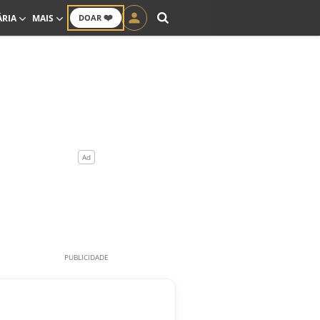
❤️
ÁRIA
MAIS
DOAR