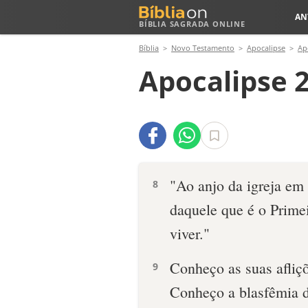
AN
BÍBLIA SAGRADA ONLINE
Bíblia
Novo Testamento
Apocalipse
Ap
Apocalipse 2
"Ao anjo da igreja em 
8
daquele que é o Prime
viver."
Conheço as suas afliçõ
9
Conheço a blasfêmia d