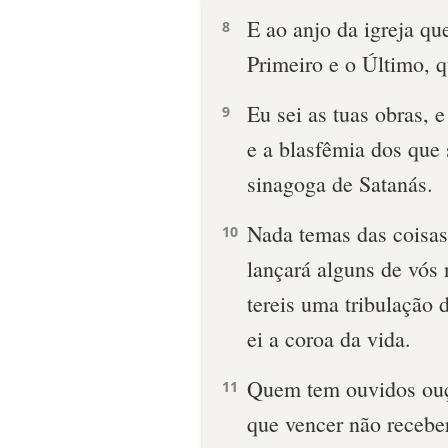
E ao anjo da igreja qu
8
Primeiro e o Último, q
Eu sei as tuas obras, e
9
e a blasfêmia dos que
sinagoga de Satanás.
Nada temas das coisas
10
lançará alguns de vós n
tereis uma tribulação d
ei a coroa da vida.
Quem tem ouvidos ouça
11
que vencer não recebe