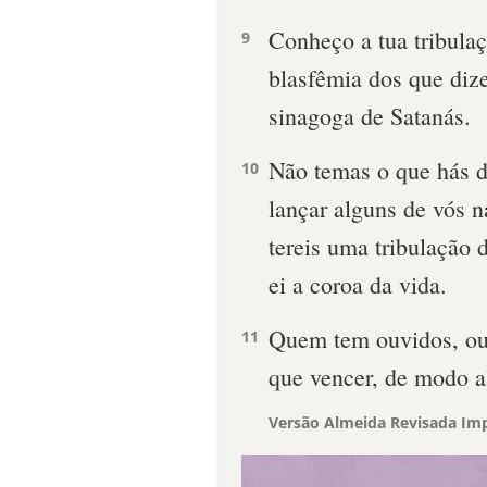
Conheço a tua tribulaç
9
blasfêmia dos que diz
sinagoga de Satanás.
Não temas o que hás d
10
lançar alguns de vós n
tereis uma tribulação d
ei a coroa da vida.
Quem tem ouvidos, ouç
11
que vencer, de modo a
Versão Almeida Revisada Imp