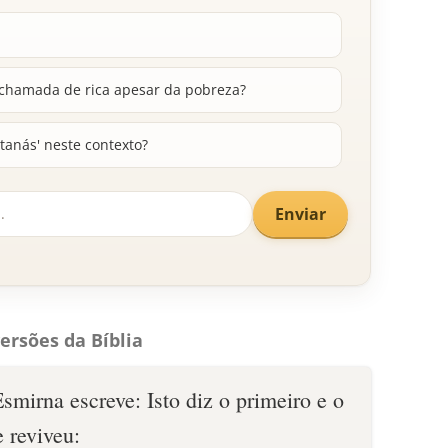
 chamada de rica apesar da pobreza?
atanás' neste contexto?
Enviar
ersões da Bíblia
smirna escreve: Isto diz o primeiro e o
e reviveu: