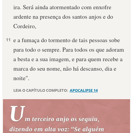
ira. Será ainda atormentado com enxofre
10 MANDAMENTOS
ardente na presença dos santos anjos e do
Cordeiro,
ESTUDOS BÍBLICOS
e a fumaça do tormento de tais pessoas sobe
11
ESBOÇOS DE PREGAÇÃO
para todo o sempre. Para todos os que adoram
TEMAS
a besta e a sua imagem, e para quem recebe a
marca do seu nome, não há descanso, dia e
PERGUNTE À BÍBLIA
IA
noite".
TERMO BÍBLICO
JOGOS
LEIA O CAPÍTULO COMPLETO:
APOCALIPSE 14
QUEM SOMOS
LOJA BÍBLIAON