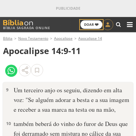
❤️
DOAR
BÍBLIA SAGRADA ONLINE
M
Bíblia
Novo Testamento
Apocalipse
Apocalipse 14
ANTIGO TESTAMENTO
Apocalipse 14:9-11
NOVO TESTAMENTO
VERSÍCULOS
VERSÍCULO DO DIA
Um terceiro anjo os seguiu, dizendo em alta
9
voz: "Se alguém adorar a besta e a sua imagem
PALAVRA DO DIA
e receber a sua marca na testa ou na mão,
SALMO DO DIA
também beberá do vinho do furor de Deus que
10
DEVOCIONAL DIÁRIO
foi derramado sem mistura no cálice da sua