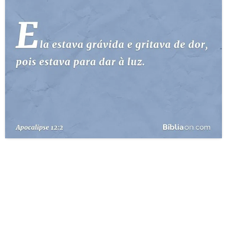
10 MANDAMENTOS
ESTUDOS BÍBLICOS
ESBOÇOS DE PREGAÇÃO
TEMAS
PERGUNTE À BÍBLIA
IA
TERMO BÍBLICO
JOGOS
QUEM SOMOS
LOJA BÍBLIAON