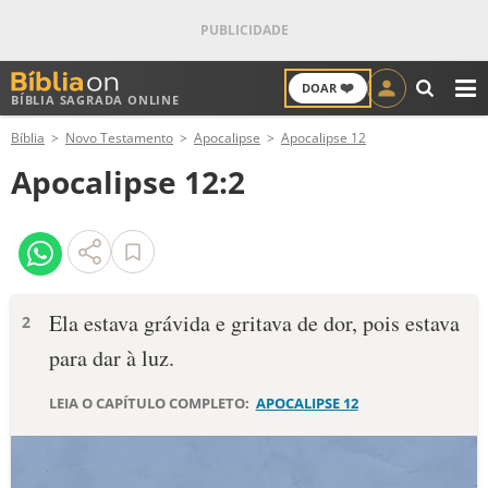
❤️
DOAR
BÍBLIA SAGRADA ONLINE
M
Bíblia
Novo Testamento
Apocalipse
Apocalipse 12
ANTIGO TESTAMENTO
Apocalipse 12:2
NOVO TESTAMENTO
VERSÍCULOS
VERSÍCULO DO DIA
Ela estava grávida e gritava de dor, pois estava
2
para dar à luz.
PALAVRA DO DIA
LEIA O CAPÍTULO COMPLETO:
APOCALIPSE 12
SALMO DO DIA
DEVOCIONAL DIÁRIO