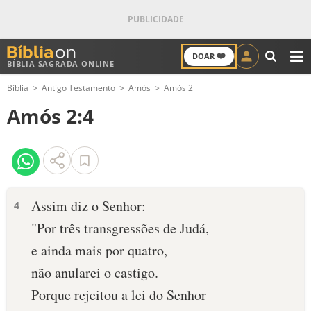
❤️
DOAR
BÍBLIA SAGRADA ONLINE
M
Bíblia
Antigo Testamento
Amós
Amós 2
ANTIGO TESTAMENTO
Amós 2:4
NOVO TESTAMENTO
VERSÍCULOS
VERSÍCULO DO DIA
Assim diz o Senhor:
4
"Por três transgressões de Judá,
PALAVRA DO DIA
e ainda mais por quatro,
SALMO DO DIA
não anularei o castigo.
Porque rejeitou a lei do Senhor
DEVOCIONAL DIÁRIO