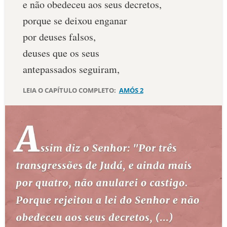
e não obedeceu aos seus decretos,
10 MANDAMENTOS
porque se deixou enganar
por deuses falsos,
ESTUDOS BÍBLICOS
deuses que os seus
antepassados seguiram,
ESBOÇOS DE PREGAÇÃO
LEIA O CAPÍTULO COMPLETO:
AMÓS 2
TEMAS
PERGUNTE À BÍBLIA
IA
TERMO BÍBLICO
JOGOS
QUEM SOMOS
LOJA BÍBLIAON