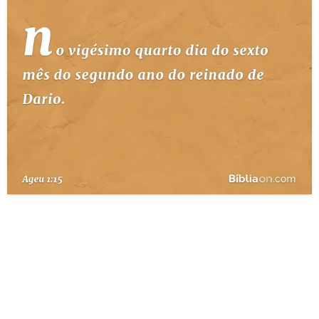
10 MANDAMENTOS
ESTUDOS BÍBLICOS
ESBOÇOS DE PREGAÇÃO
TEMAS
PERGUNTE À BÍBLIA
IA
TERMO BÍBLICO
JOGOS
QUEM SOMOS
LOJA BÍBLIAON