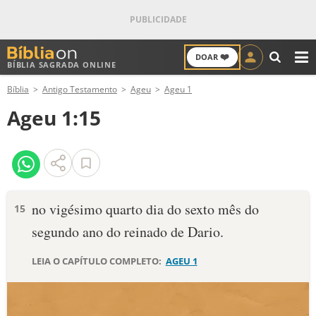
❤️
DOAR
BÍBLIA SAGRADA ONLINE
M
Bíblia
Antigo Testamento
Ageu
Ageu 1
ANTIGO TESTAMENTO
Ageu 1:15
NOVO TESTAMENTO
VERSÍCULOS
VERSÍCULO DO DIA
no vigésimo quarto dia do sexto mês do
15
segundo ano do reinado de Dario.
PALAVRA DO DIA
LEIA O CAPÍTULO COMPLETO:
AGEU 1
SALMO DO DIA
DEVOCIONAL DIÁRIO