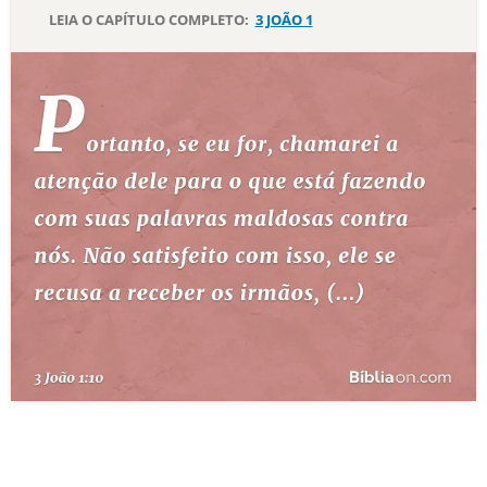
LEIA O CAPÍTULO COMPLETO:
3 JOÃO 1
10 MANDAMENTOS
ESTUDOS BÍBLICOS
ESBOÇOS DE PREGAÇÃO
TEMAS
PERGUNTE À BÍBLIA
IA
TERMO BÍBLICO
JOGOS
QUEM SOMOS
LOJA BÍBLIAON