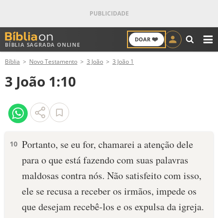
❤️
DOAR
BÍBLIA SAGRADA ONLINE
M
Bíblia
Novo Testamento
3 João
3 João 1
ANTIGO TESTAMENTO
3 João 1:10
NOVO TESTAMENTO
VERSÍCULOS
VERSÍCULO DO DIA
Portanto, se eu for, chamarei a atenção dele
10
para o que está fazendo com suas palavras
PALAVRA DO DIA
maldosas contra nós. Não satisfeito com isso,
SALMO DO DIA
ele se recusa a receber os irmãos, impede os
que desejam recebê-los e os expulsa da igreja.
DEVOCIONAL DIÁRIO