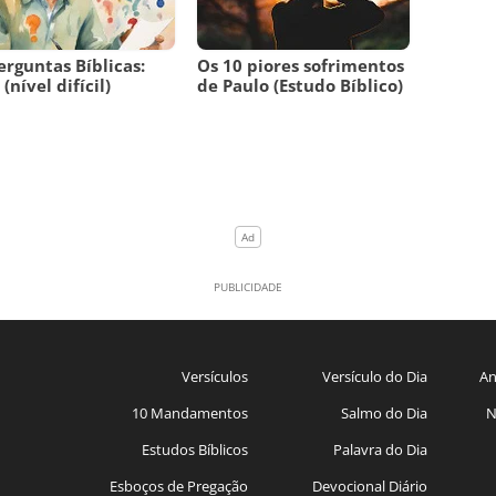
erguntas Bíblicas:
Os 10 piores sofrimentos
(nível difícil)
de Paulo (Estudo Bíblico)
Versículos
Versículo do Dia
An
10 Mandamentos
Salmo do Dia
N
Estudos Bíblicos
Palavra do Dia
Esboços de Pregação
Devocional Diário