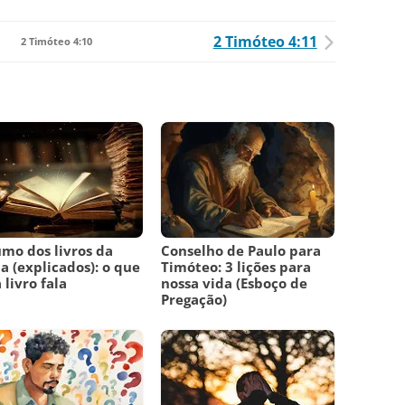
2 Timóteo 4:11
2 Timóteo 4:10
mo dos livros da
Conselho de Paulo para
ia (explicados): o que
Timóteo: 3 lições para
 livro fala
nossa vida (Esboço de
Pregação)