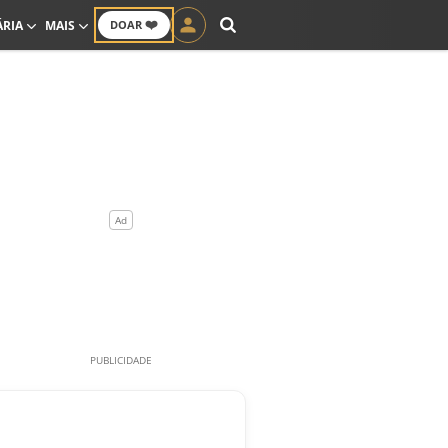
❤️
ÁRIA
MAIS
DOAR