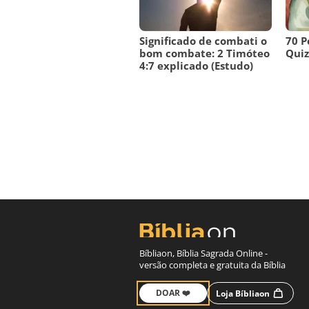
Significado de combati o
70 P
bom combate: 2 Timóteo
Quiz 
4:7 explicado (Estudo)
Bíbliaon, Bíblia Sagrada Online -
versão completa e gratuita da Bíblia
DOAR ❤️
Loja Bíbliaon