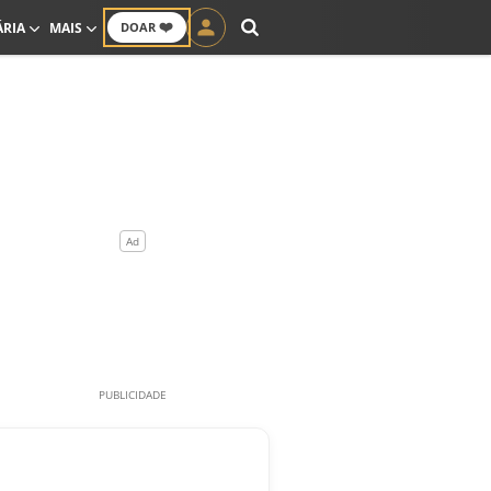
❤️
ÁRIA
MAIS
DOAR