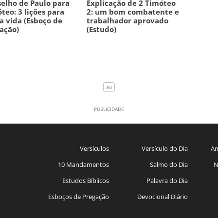
elho de Paulo para
Explicação de 2 Timóteo
teo: 3 lições para
2: um bom combatente e
a vida (Esboço de
trabalhador aprovado
ação)
(Estudo)
Versículos
Versículo do Dia
An
10 Mandamentos
Salmo do Dia
N
Estudos Bíblicos
Palavra do Dia
Esboços de Pregação
Devocional Diário