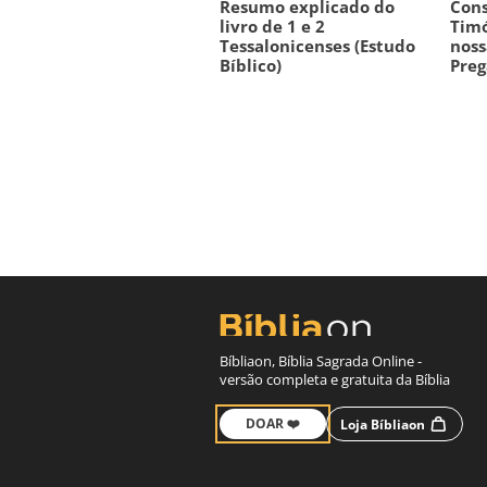
Resumo explicado do
Cons
livro de 1 e 2
Timó
Tessalonicenses (Estudo
noss
Bíblico)
Preg
Bíbliaon, Bíblia Sagrada Online -
versão completa e gratuita da Bíblia
DOAR ❤️
Loja Bíbliaon