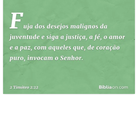
10 MANDAMENTOS
ESTUDOS BÍBLICOS
ESBOÇOS DE PREGAÇÃO
TEMAS
PERGUNTE À BÍBLIA
IA
TERMO BÍBLICO
JOGOS
QUEM SOMOS
LOJA BÍBLIAON