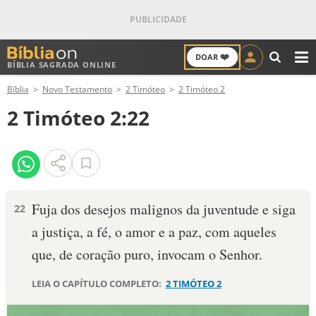
❤️
DOAR
BÍBLIA SAGRADA ONLINE
M
Bíblia
Novo Testamento
2 Timóteo
2 Timóteo 2
ANTIGO TESTAMENTO
2 Timóteo 2:22
NOVO TESTAMENTO
VERSÍCULOS
VERSÍCULO DO DIA
Fuja dos desejos malignos da juventude e siga
22
a justiça, a fé, o amor e a paz, com aqueles
PALAVRA DO DIA
que, de coração puro, invocam o Senhor.
SALMO DO DIA
LEIA O CAPÍTULO COMPLETO:
2 TIMÓTEO 2
DEVOCIONAL DIÁRIO