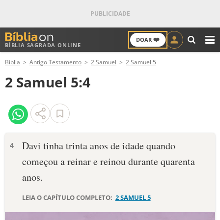
❤️
DOAR
BÍBLIA SAGRADA ONLINE
M
Bíblia
Antigo Testamento
2 Samuel
2 Samuel 5
ANTIGO TESTAMENTO
2 Samuel 5:4
NOVO TESTAMENTO
VERSÍCULOS
VERSÍCULO DO DIA
Davi tinha trinta anos de idade quando
4
começou a reinar e reinou durante quarenta
PALAVRA DO DIA
anos.
SALMO DO DIA
LEIA O CAPÍTULO COMPLETO:
2 SAMUEL 5
DEVOCIONAL DIÁRIO