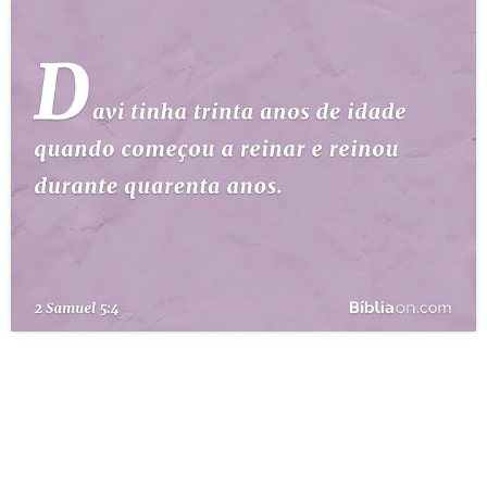
10 MANDAMENTOS
ESTUDOS BÍBLICOS
ESBOÇOS DE PREGAÇÃO
TEMAS
PERGUNTE À BÍBLIA
IA
TERMO BÍBLICO
JOGOS
QUEM SOMOS
LOJA BÍBLIAON