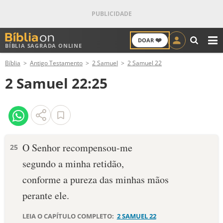
❤️
DOAR
BÍBLIA SAGRADA ONLINE
M
Bíblia
Antigo Testamento
2 Samuel
2 Samuel 22
ANTIGO TESTAMENTO
2 Samuel 22:25
NOVO TESTAMENTO
VERSÍCULOS
VERSÍCULO DO DIA
O Senhor recompensou-me
25
segundo a minha retidão,
PALAVRA DO DIA
conforme a pureza das minhas mãos
SALMO DO DIA
perante ele.
DEVOCIONAL DIÁRIO
LEIA O CAPÍTULO COMPLETO:
2 SAMUEL 22