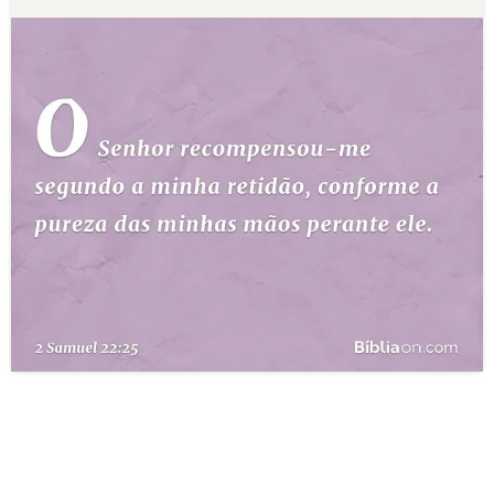
10 MANDAMENTOS
ESTUDOS BÍBLICOS
ESBOÇOS DE PREGAÇÃO
TEMAS
PERGUNTE À BÍBLIA
IA
TERMO BÍBLICO
JOGOS
QUEM SOMOS
LOJA BÍBLIAON