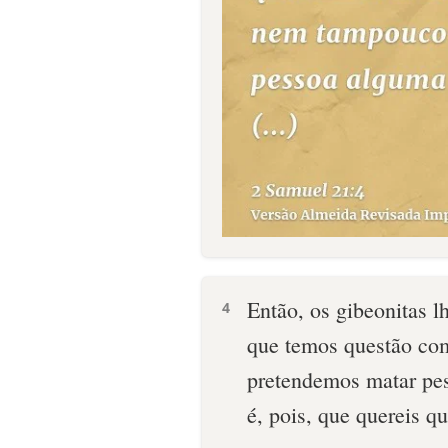
Então, os gibeonitas l
4
que temos questão co
pretendemos matar pes
é, pois, que quereis q