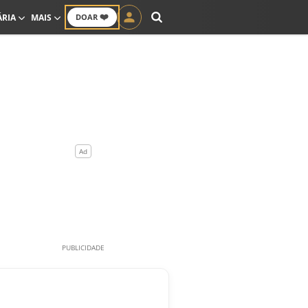
❤️
ÁRIA
MAIS
DOAR