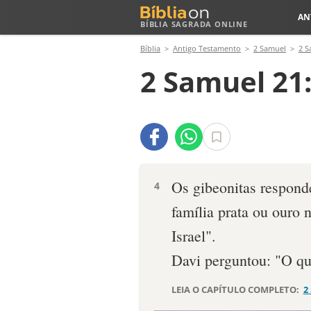
AN
BÍBLIA SAGRADA ONLINE
Bíblia
Antigo Testamento
2 Samuel
2 S
2 Samuel 21
Os gibeonitas respond
4
família prata ou our
Israel".
Davi perguntou: "O qu
LEIA O CAPÍTULO COMPLETO:
2