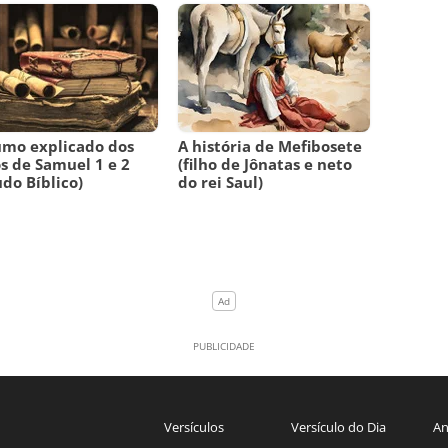
mo explicado dos
A história de Mefibosete
os de Samuel 1 e 2
(filho de Jônatas e neto
udo Bíblico)
do rei Saul)
Versículos
Versículo do Dia
An