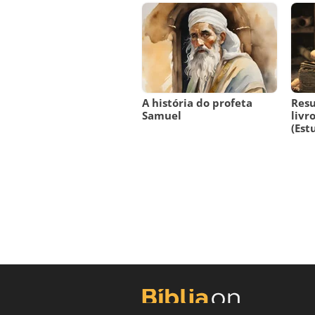
A história do profeta
Resu
Samuel
livr
(Est