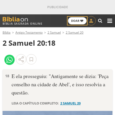
❤️
DOAR
BÍBLIA SAGRADA ONLINE
M
Bíblia
Antigo Testamento
2 Samuel
2 Samuel 20
ANTIGO TESTAMENTO
2 Samuel 20:18
NOVO TESTAMENTO
VERSÍCULOS
VERSÍCULO DO DIA
E ela prosseguiu: "Antigamente se dizia: 'Peça
18
conselho na cidade de Abel', e isso resolvia a
PALAVRA DO DIA
ques­tão.
SALMO DO DIA
LEIA O CAPÍTULO COMPLETO:
2 SAMUEL 20
DEVOCIONAL DIÁRIO