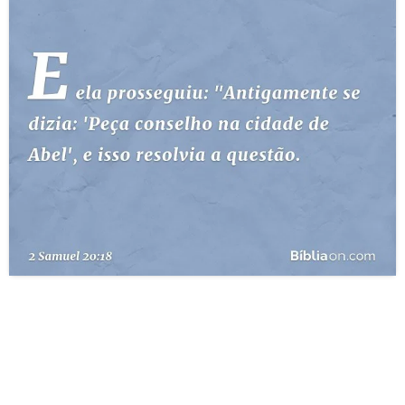
10 MANDAMENTOS
ESTUDOS BÍBLICOS
ESBOÇOS DE PREGAÇÃO
TEMAS
PERGUNTE À BÍBLIA
IA
TERMO BÍBLICO
JOGOS
QUEM SOMOS
LOJA BÍBLIAON