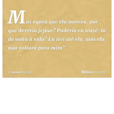
10 MANDAMENTOS
ESTUDOS BÍBLICOS
ESBOÇOS DE PREGAÇÃO
TEMAS
PERGUNTE À BÍBLIA
IA
TERMO BÍBLICO
JOGOS
QUEM SOMOS
LOJA BÍBLIAON