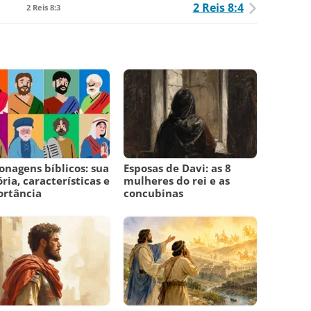
2 Reis 8:4
2 Reis 8:3
onagens bíblicos: sua
Esposas de Davi: as 8
ória, características e
mulheres do rei e as
ortância
concubinas