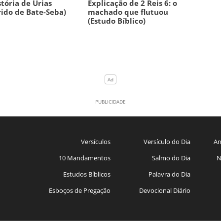
stória de Urias
Explicação de 2 Reis 6: o
ido de Bate-Seba)
machado que flutuou
(Estudo Bíblico)
Versículos
Versículo do Dia
An
10 Mandamentos
Salmo do Dia
N
Estudos Bíblicos
Palavra do Dia
Esboços de Pregação
Devocional Diário