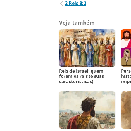
2 Reis 8:2
Veja também
Reis de Israel: quem
Pers
foram os reis (e suas
hist
características)
imp