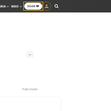
❤️
ÁRIA
MAIS
DOAR