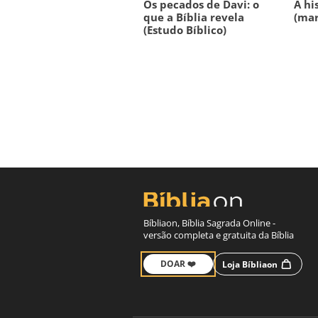
Os pecados de Davi: o
A hi
que a Bíblia revela
(mar
(Estudo Bíblico)
Bíbliaon, Bíblia Sagrada Online -
versão completa e gratuita da Bíblia
DOAR ❤️
Loja Bíbliaon